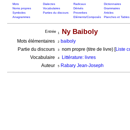
Mots
Dialectes
Radicaux
Dictionnaires
Noms propres
Vocabulaires
Dérivés
Grammaires
Symboles
Parties du discours
Proverbes
Articles
Anagrammes
Eléments/Composés
Planches et Tables
Ny Baiboly
Entrée
1
Mots élémentaires
baiboly
2
Partie du discours
nom propre (titre de livre) [
Liste 
3
Vocabulaire
Littérature: livres
4
Auteur
Rabary Jean-Joseph
5