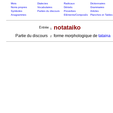
Mots
Dialectes
Radicaux
Dictionnaires
Noms propres
Vocabulaires
Dérivés
Grammaires
Symboles
Parties du discours
Proverbes
Articles
Anagrammes
Eléments/Composés
Planches et Tables
notataiko
Entrée
1
Partie du discours
forme morphologique de
tataina
2