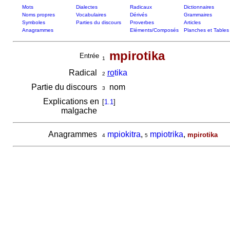
Mots
Dialectes
Radicaux
Dictionnaires
Noms propres
Vocabulaires
Dérivés
Grammaires
Symboles
Parties du discours
Proverbes
Articles
Anagrammes
Eléments/Composés
Planches et Tables
mpirotika
Entrée
1
Radical
ro
tika
2
Partie du discours
nom
3
Explications en
[
1.1
]
malgache
Anagrammes
mpiokitra
,
mpiotrika
,
mpirotika
4
5