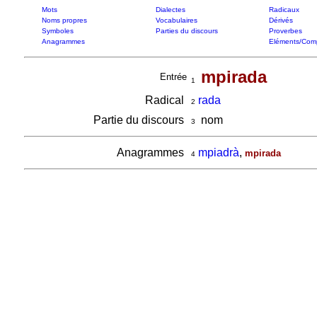
Mots
Dialectes
Radicaux
Noms propres
Vocabulaires
Dérivés
Symboles
Parties du discours
Proverbes
Anagrammes
Eléments/Com
mpirada
Entrée
1
Radical
rada
2
Partie du discours
nom
3
Anagrammes
mpiadrà
,
mpirada
4