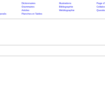
Dictionnaires
Illustrations
Page d'
Grammaires
Bibliographie
Collabo
Articles
Webliographie
Questi
posés
Planches et Tables