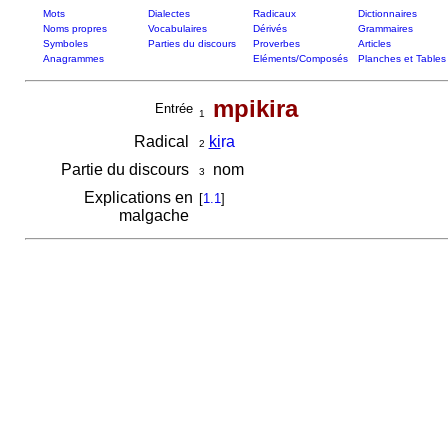
Mots
Dialectes
Radicaux
Dictionnaires
Noms propres
Vocabulaires
Dérivés
Grammaires
Symboles
Parties du discours
Proverbes
Articles
Anagrammes
Eléments/Composés
Planches et Tables
mpikira
Entrée
1
Radical
ki
ra
2
Partie du discours
nom
3
Explications en
[
1.1
]
malgache