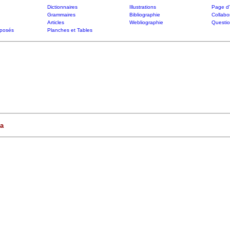
Dictionnaires
Illustrations
Page d'
Grammaires
Bibliographie
Collabo
Articles
Webliographie
Questi
posés
Planches et Tables
a