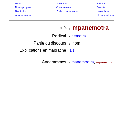
Mots
Dialectes
Radicaux
Noms propres
Vocabulaires
Dérivés
Symboles
Parties du discours
Proverbes
Anagrammes
Eléments/Com
mpanemotra
Entrée
1
Radical
he
motra
2
Partie du discours
nom
3
Explications en malgache
[
1.1
]
Anagrammes
manempotra
,
mpanemotr
4