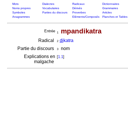
Mots
Dialectes
Radicaux
Dictionnaires
Noms propres
Vocabulaires
Dérivés
Grammaires
Symboles
Parties du discours
Proverbes
Articles
Anagrammes
Eléments/Composés
Planches et Tables
mpandikatra
Entrée
1
Radical
di
katra
2
Partie du discours
nom
3
Explications en
[
1.1
]
malgache