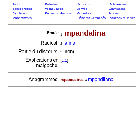
Mots
Dialectes
Radicaux
Dictionnaires
Noms propres
Vocabulaires
Dérivés
Grammaires
Symboles
Parties du discours
Proverbes
Articles
Anagrammes
Eléments/Composés
Planches et Tables
mpandalina
Entrée
1
Radical
la
lina
2
Partie du discours
nom
3
Explications en
[
1.1
]
malgache
Anagrammes
,
mpandilana
mpandalina
4