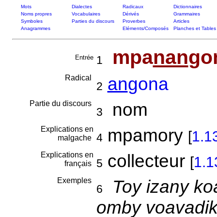
Mots
Dialectes
Radicaux
Dictionnaires
Noms propres
Vocabulaires
Dérivés
Grammaires
Symboles
Parties du discours
Proverbes
Articles
Anagrammes
Eléments/Composés
Planches et Tables
mpa
nan
go
Entrée
1
Radical
an
gona
2
Partie du discours
nom
3
Explications en
mpamory
[
1.1
4
malgache
Explications en
collecteur
[
1.1
5
français
Exemples
Toy izany koa
6
omby voavadik