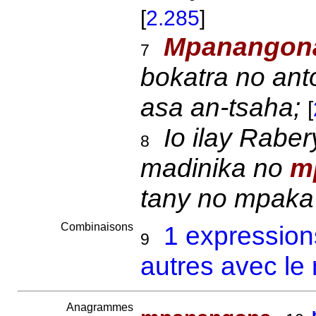
[
2.285
]
Mpanangon
7
bokatra no ant
asa an-tsaha;
[
Io ilay Raber
8
madinika no
m
tany no mpaka 
Combinaisons
1 expression
9
autres avec l
Anagrammes