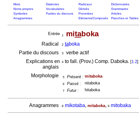
Mots
Dialectes
Radicaux
Dictionnaires
Noms propres
Vocabulaires
Dérivés
Grammaires
Symboles
Parties du discours
Proverbes
Articles
Anagrammes
Eléments/Composés
Planches et Tables
mi
ta
boka
Entrée
1
Radical
ta
boka
2
Partie du discours
verbe actif
3
Explications en
to fall. (Prov.) Comp. Daboka.
[
1.2
]
4
anglais
Morphologie
mitaboka
Présent :
5
nitaboka
Passé :
6
hitaboka
Futur :
7
Anagrammes
mikotaba
,
,
mitobaka
mitaboka
8
9