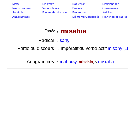
Mots
Dialectes
Radicaux
Dictionnaires
Noms propres
Vocabulaires
Dérivés
Grammaires
Symboles
Parties du discours
Proverbes
Articles
Anagrammes
Eléments/Composés
Planches et Tables
misahia
Entrée
1
Radical
sahy
2
Partie du discours
impératif du verbe actif
misahy
[
L
3
Anagrammes
mahaisy
,
,
misiaha
misahia
4
5