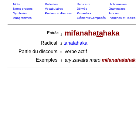
Mots
Dialectes
Radicaux
Dictionnaires
Noms propres
Vocabulaires
Dérivés
Grammaires
Symboles
Parties du discours
Proverbes
Articles
Anagrammes
Eléments/Composés
Planches et Tables
mifanaha
ta
haka
Entrée
1
Radical
tahatahaka
2
Partie du discours
verbe actif
3
Exemples
ary zavatra maro
mifanahatahak
4