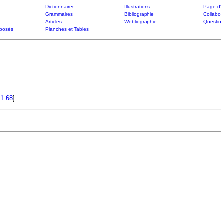
Dictionnaires
Illustrations
Page d'
Grammaires
Bibliographie
Collabo
Articles
Webliographie
Questi
posés
Planches et Tables
[
1.68
]