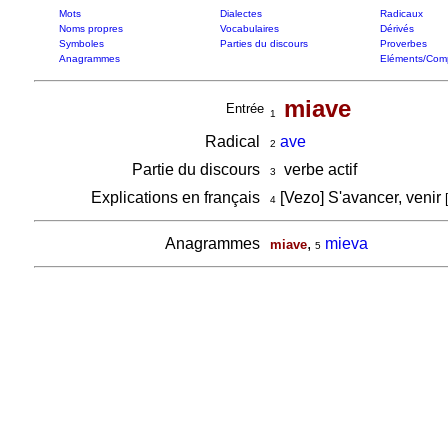
Mots
Dialectes
Radicaux
Noms propres
Vocabulaires
Dérivés
Symboles
Parties du discours
Proverbes
Anagrammes
Eléments/Com
miave
Entrée
1
Radical
ave
2
Partie du discours
verbe actif
3
Explications en français
[Vezo] S'avancer, venir
4
Anagrammes
,
mieva
miave
5