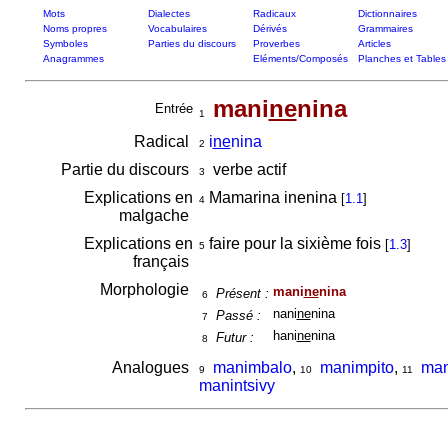
Mots
Dialectes
Radicaux
Dictionnaires
Noms propres
Vocabulaires
Dérivés
Grammaires
Symboles
Parties du discours
Proverbes
Articles
Anagrammes
Eléments/Composés
Planches et Tables
mani
ne
nina
Entrée
1
Radical
i
ne
nina
2
Partie du discours
verbe actif
3
Explications en
Mamarina inenina
[
1.1
]
4
malgache
Explications en
faire pour la sixième fois
[
1.3
]
5
français
Morphologie
mani
ne
nina
Présent :
6
nani
ne
nina
Passé :
7
hani
ne
nina
Futur :
8
Analogues
manimbalo
,
manimpito
,
man
9
10
11
manintsivy