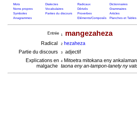
Mots
Dialectes
Radicaux
Dictionnaires
Noms propres
Vocabulaires
Dérivés
Grammaires
Symboles
Parties du discours
Proverbes
Articles
Anagrammes
Eléments/Composés
Planches et Tables
mangezaheza
Entrée
1
Radical
hezaheza
2
Partie du discours
adjectif
3
Explications en
Mitoetra mitokana eny ankalamanj
4
malgache
taona eny an-tampon-tanety ny vat