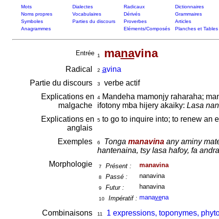
Mots
Dialectes
Radicaux
Dictionnaires
Noms propres
Vocabulaires
Dérivés
Grammaires
Symboles
Parties du discours
Proverbes
Articles
Anagrammes
Eléments/Composés
Planches et Tables
ma
na
vina
Entrée
1
Radical
a
vina
2
Partie du discours
verbe actif
3
Explications en
Mandeha mamonjy raharaha; manon
4
malgache
ifotony mba hijery akaiky:
Lasa nan
Explications en
to go to inquire into; to renew an e
5
anglais
Exemples
Tonga
manavina
any aminy matet
6
hantenaina, tsy Iasa hafoy, fa andr
Morphologie
manavina
Présent :
7
nanavina
Passé :
8
hanavina
Futur :
9
mana
ve
na
Impératif :
10
Combinaisons
1 expressions, toponymes, phyt
11