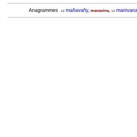
Anagrammes
mañavañy
,
,
manivan
manavina
12
13