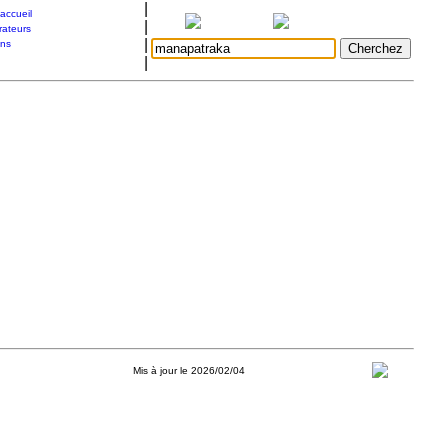
|
accueil
|
rateurs
|
ons
|
Mis à jour le 2026/02/04