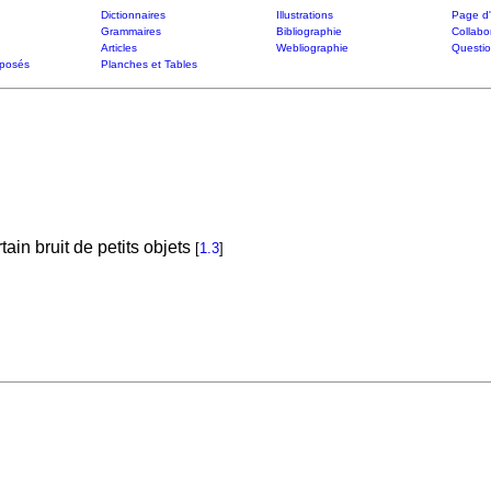
Dictionnaires
Illustrations
Page d'
Grammaires
Bibliographie
Collabo
Articles
Webliographie
Questi
posés
Planches et Tables
ain bruit de petits objets
[
1.3
]