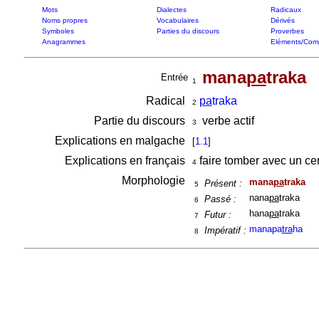
Mots
Dialectes
Radicaux
Noms propres
Vocabulaires
Dérivés
Symboles
Parties du discours
Proverbes
Anagrammes
Eléments/Com
mana
pa
traka
Entrée
1
Radical
pa
traka
2
Partie du discours
verbe actif
3
Explications en malgache
[
1.1
]
Explications en français
faire tomber avec un cert
4
Morphologie
mana
pa
traka
Présent :
5
nana
pa
traka
Passé :
6
hana
pa
traka
Futur :
7
manapa
tra
ha
Impératif :
8