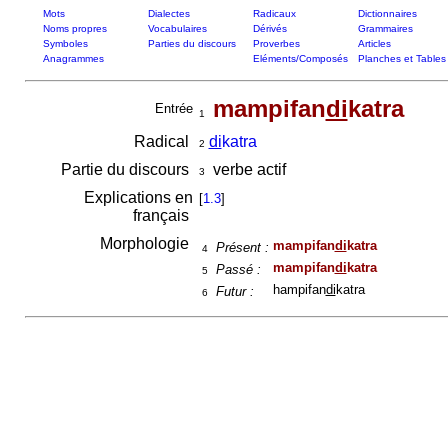
Mots
Dialectes
Radicaux
Dictionnaires
Noms propres
Vocabulaires
Dérivés
Grammaires
Symboles
Parties du discours
Proverbes
Articles
Anagrammes
Eléments/Composés
Planches et Tables
mampifan
di
katra
Entrée
1
Radical
di
katra
2
Partie du discours
verbe actif
3
Explications en
[
1.3
]
français
Morphologie
mampifan
di
katra
Présent :
4
mampifan
di
katra
Passé :
5
hampifan
di
katra
Futur :
6