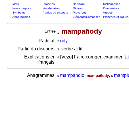
Mots
Dialectes
Radicaux
Dictionnaires
Noms propres
Vocabulaires
Dérivés
Grammaires
Symboles
Parties du discours
Proverbes
Articles
Anagrammes
Eléments/Composés
Planches et Tables
mampañody
Entrée
1
Radical
o
dy
2
Partie du discours
verbe actif
3
Explications en
[Vezo] Faire corriger, examiner
[
1.
4
français
Anagrammes
mampandio
,
,
mampi
mampañody
5
6