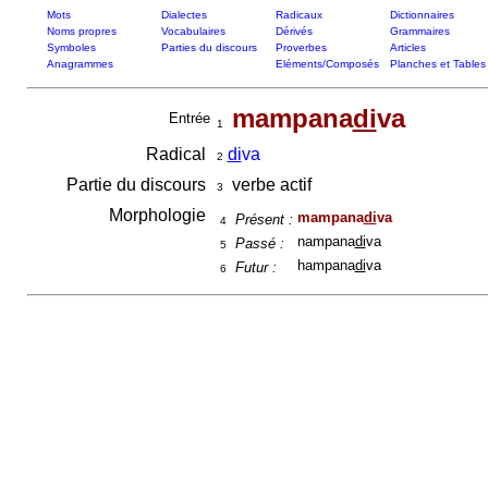
Mots
Dialectes
Radicaux
Dictionnaires
Noms propres
Vocabulaires
Dérivés
Grammaires
Symboles
Parties du discours
Proverbes
Articles
Anagrammes
Eléments/Composés
Planches et Tables
mampana
di
va
Entrée
1
Radical
di
va
2
Partie du discours
verbe actif
3
Morphologie
mampana
di
va
Présent :
4
nampana
di
va
Passé :
5
hampana
di
va
Futur :
6