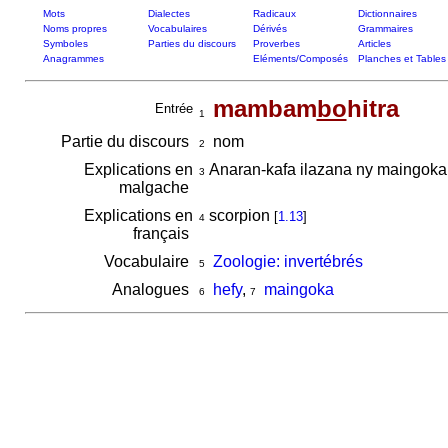
Mots
Dialectes
Radicaux
Dictionnaires
Noms propres
Vocabulaires
Dérivés
Grammaires
Symboles
Parties du discours
Proverbes
Articles
Anagrammes
Eléments/Composés
Planches et Tables
mambam
bo
hitra
Entrée
1
Partie du discours
nom
2
Explications en
Anaran-kafa ilazana ny maingok
3
malgache
Explications en
scorpion
[
1.13
]
4
français
Vocabulaire
Zoologie: invertébrés
5
Analogues
hefy
,
maingoka
6
7