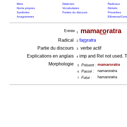
Mots
Dialectes
Radicaux
Noms propres
Vocabulaires
Dérivés
Symboles
Parties du discours
Proverbes
Anagrammes
Eléments/Com
mama
ro
ratra
Entrée
1
Radical
fa
ro
ratra
2
Partie du discours
verbe actif
3
Explications en anglais
imp and Rel not used. To
4
Morphologie
mamaroratra
Présent :
5
namaroratra
Passé :
6
hamaroratra
Futur :
7