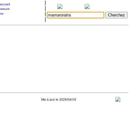
|
accueil
|
rateurs
|
ons
|
Mis à jour le 2026/04/19