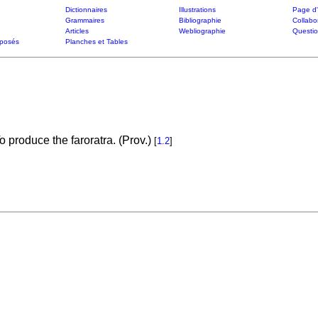
Dictionnaires
Illustrations
Page d'
Grammaires
Bibliographie
Collabo
Articles
Webliographie
Questi
posés
Planches et Tables
 produce the faroratra. (Prov.)
[
1.2
]