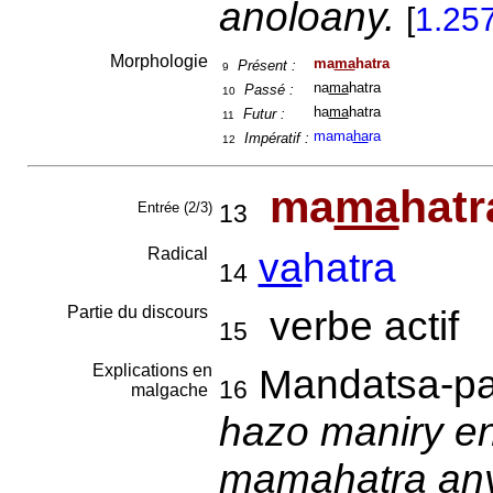
anoloany.
[
1.25
Morphologie
ma
ma
hatra
Présent :
9
na
ma
hatra
Passé :
10
ha
ma
hatra
Futur :
11
mama
ha
ra
Impératif :
12
ma
ma
hatr
Entrée (2/3)
13
Radical
va
hatra
14
Partie du discours
verbe actif
15
Explications en
Mandatsa-p
16
malgache
hazo maniry en
mamahatra any