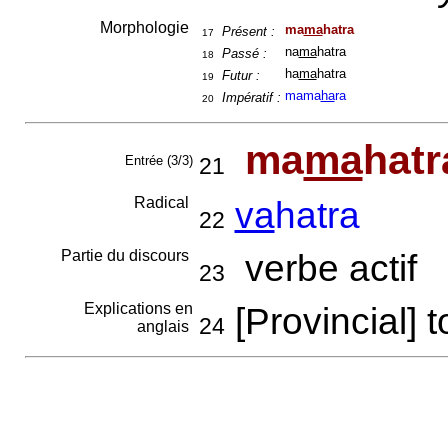
Morphologie
ma
ma
hatra
Présent :
17
na
ma
hatra
Passé :
18
ha
ma
hatra
Futur :
19
mama
ha
ra
Impératif :
20
ma
ma
hatr
Entrée (3/3)
21
Radical
va
hatra
22
Partie du discours
verbe actif
23
Explications en
[Provincial] 
24
anglais