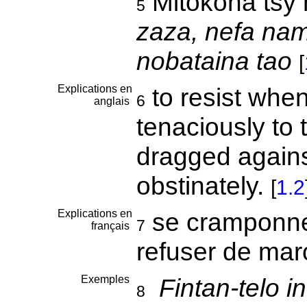
Mitokona tsy
5
zaza, nefa nam
nobataina tao
[
Explications en
to resist when
6
anglais
tenaciously to 
dragged against 
obstinately.
[
1.2
Explications en
se cramponner
7
français
refuser de ma
Exemples
Fintan-telo i
8