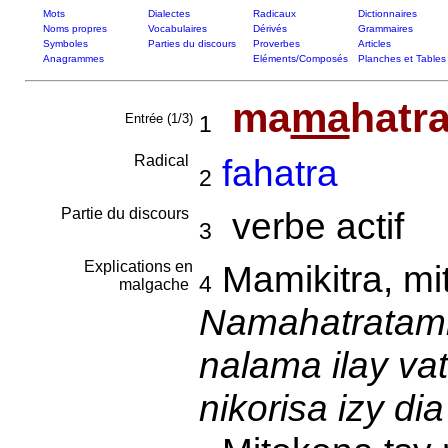
Mots
Dialectes
Radicaux
Dictionnaires
Noms propres
Vocabulaires
Dérivés
Grammaires
Symboles
Parties du discours
Proverbes
Articles
Anagrammes
Eléments/Composés
Planches et Tables
ma
ma
hatr
Entrée (1/3)
1
Radical
fahatra
2
Partie du discours
verbe actif
3
Explications en
Mamikitra, mi
4
malgache
Namahatratamin
nalama ilay va
nikorisa izy di