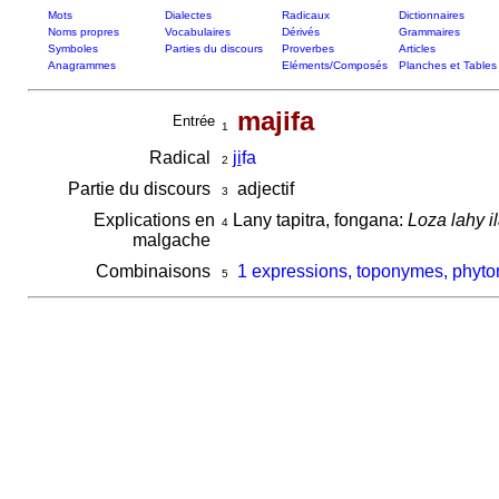
Mots
Dialectes
Radicaux
Dictionnaires
Noms propres
Vocabulaires
Dérivés
Grammaires
Symboles
Parties du discours
Proverbes
Articles
Anagrammes
Eléments/Composés
Planches et Tables
majifa
Entrée
1
Radical
ji
fa
2
Partie du discours
adjectif
3
Explications en
Lany tapitra, fongana:
Loza lahy i
4
malgache
Combinaisons
1 expressions, toponymes, phyton
5