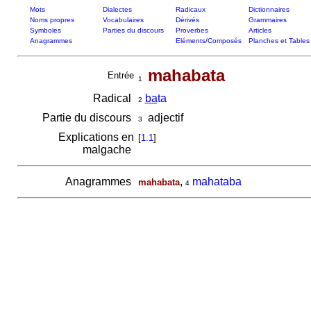
Mots
Dialectes
Radicaux
Dictionnaires
Noms propres
Vocabulaires
Dérivés
Grammaires
Symboles
Parties du discours
Proverbes
Articles
Anagrammes
Eléments/Composés
Planches et Tables
mahabata
Entrée
1
Radical
ba
ta
2
Partie du discours
adjectif
3
Explications en
[
1.1
]
malgache
Anagrammes
,
mahataba
mahabata
4