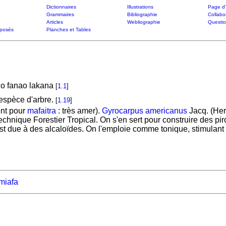
Dictionnaires
Illustrations
Page d'
Grammaires
Bibliographie
Collabo
Articles
Webliographie
Questi
posés
Planches et Tables
o fanao lakana
[
1.1
]
espèce d'arbre.
[
1.19
]
nt pour
mafaitra
: très amer).
Gyrocarpus americanus
Jacq. (Her
chnique Forestier Tropical. On s'en sert pour construire des pirogu
st due à des alcaloïdes. On l'emploie comme tonique, stimulan
miafa