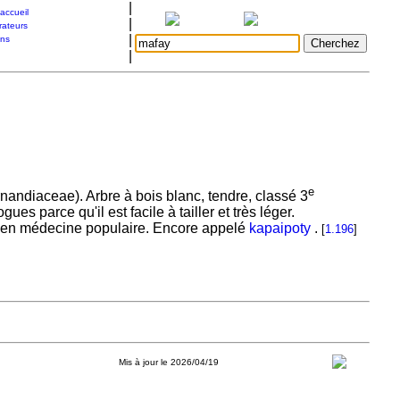
|
accueil
|
rateurs
|
ons
|
e
nandiaceae). Arbre à bois blanc, tendre, classé 3
es parce qu'il est facile à tailler et très léger.
t en médecine populaire. Encore appelé
kapaipoty
.
[
1.196
]
Mis à jour le 2026/04/19