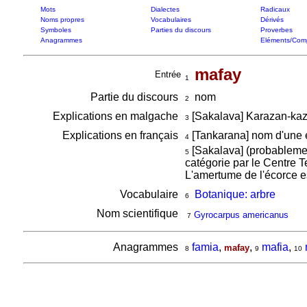
Mots
Dialectes
Radicaux
Noms propres
Vocabulaires
Dérivés
Symboles
Parties du discours
Proverbes
Anagrammes
Eléments/Com
mafay
Entrée
1
Partie du discours
nom
2
Explications en malgache
[Sakalava] Karazan-kaz
3
Explications en français
[Tankarana] nom d'une 
4
[Sakalava] (probableme
5
catégorie par le Centre Te
L'amertume de l'écorce e
Vocabulaire
Botanique: arbre
6
Nom scientifique
Gyrocarpus americanus
7
Anagrammes
famia
,
,
mafia
,
mafay
8
9
10