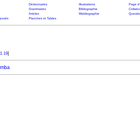
Dictionnaires
Illustrations
Page d'
Grammaires
Bibliographie
Collabo
Articles
Webliographie
Questi
posés
Planches et Tables
1.19
]
omba