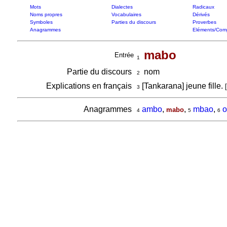
Mots
Dialectes
Radicaux
Noms propres
Vocabulaires
Dérivés
Symboles
Parties du discours
Proverbes
Anagrammes
Eléments/Com
mabo
Entrée
1
Partie du discours
nom
2
Explications en français
[Tankarana] jeune fille.
[
3
Anagrammes
ambo
,
,
mbao
,
mabo
4
5
6