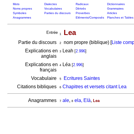
Mots
Dialectes
Radicaux
Dictionnaires
Noms propres
Vocabulaires
Dérivés
Grammaires
Symboles
Parties du discours
Proverbes
Articles
Anagrammes
Eléments/Composés
Planches et Tables
Lea
Entrée
1
Partie du discours
nom propre (biblique) [
Liste comp
2
Explications en
Leah
[
2.996
]
3
anglais
Explications en
Léa
[
2.996
]
4
français
Vocabulaire
Ecritures Saintes
5
Citations bibliques
Chapitres et versets citant Lea
6
Anagrammes
ale
,
ela, Elà
,
Lea
7
8