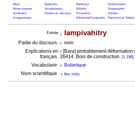
Mots
Dialectes
Radicaux
Dictionnaires
Noms propres
Vocabulaires
Dérivés
Grammaires
Symboles
Parties du discours
Proverbes
Articles
Anagrammes
Eléments/Composés
Planches et Tables
lampivahitry
Entrée
1
Partie du discours
nom
2
Explications en
[Bara] probablement déformation
3
français
26414. Bois de construction.
[
1.196
]
Vocabulaire
Botanique
4
Nom scientifique
Ilex mitis
5