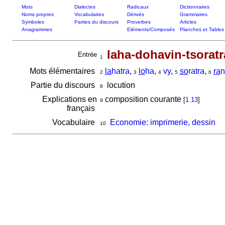
Mots
Dialectes
Radicaux
Dictionnaires
Noms propres
Vocabulaires
Dérivés
Grammaires
Symboles
Parties du discours
Proverbes
Articles
Anagrammes
Eléments/Composés
Planches et Tables
laha-dohavin-tsoratr
Entrée
1
Mots élémentaires
la
hatra
,
lo
ha
,
vy
,
so
ratra
,
ra
n
2
3
4
5
6
Partie du discours
locution
8
Explications en
composition courante
[
1.13
]
9
français
Vocabulaire
Economie: imprimerie, dessin
10