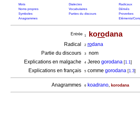
Mots
Dialectes
Radicaux
Noms propres
Vocabulaires
Dérivés
Symboles
Parties du discours
Proverbes
Anagrammes
Eléments/Com
ko
ro
dana
Entrée
1
Radical
ro
dana
2
Partie du discours
nom
3
Explications en malgache
Jereo
gorodana
[
1.1
]
4
Explications en français
comme
gorodana
[
1.3
]
5
Anagrammes
koadrano
,
korodana
6