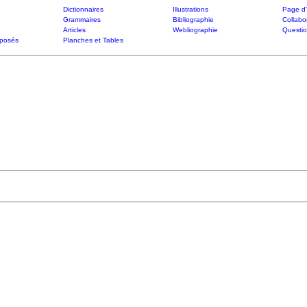
Dictionnaires
Illustrations
Page d'
Grammaires
Bibliographie
Collabo
Articles
Webliographie
Questi
posés
Planches et Tables