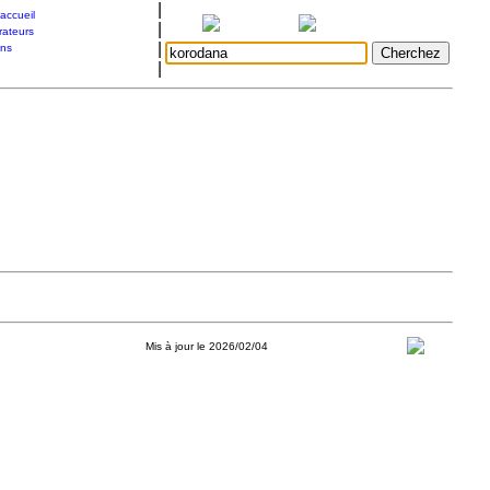
|
accueil
|
rateurs
|
ons
|
Mis à jour le 2026/02/04