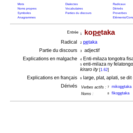
Mots
Dialectes
Radicaux
Noms propres
Vocabulaires
Dérivés
Symboles
Parties du discours
Proverbes
Anagrammes
Eléments/Com
ko
pe
taka
Entrée
1
Radical
pe
taka
2
Partie du discours
adjectif
3
Explications en malgache
Enti-milaza tongotra fi
4
enti-milaza ny felatong
5
kiraro ity
[
1.62
]
Explications en français
large, plat, aplati, se di
6
Dérivés
miko
pe
taka
Verbes actifs :
7
fiko
pe
taka
Noms :
8