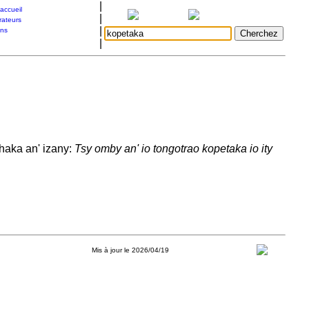
|
accueil
|
rateurs
|
ons
|
haka an' izany:
Tsy omby an' io tongotrao kopetaka io ity
Mis à jour le 2026/04/19