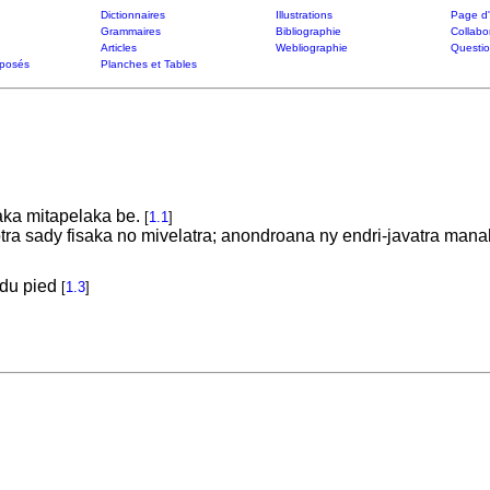
Dictionnaires
Illustrations
Page d'
Grammaires
Bibliographie
Collabo
Articles
Webliographie
Questi
posés
Planches et Tables
saka mitapelaka be.
[
1.1
]
otra sady fisaka no mivelatra; anondroana ny endri-javatra mana
t du pied
[
1.3
]