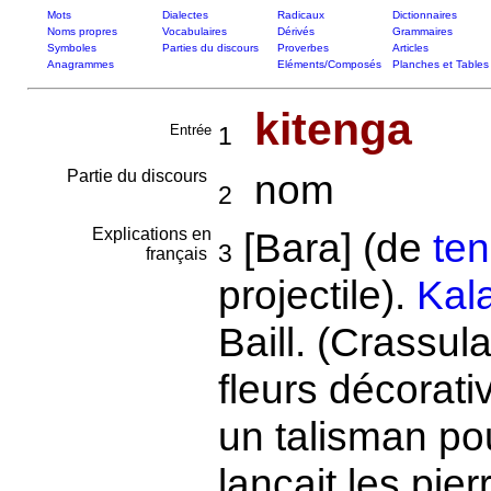
Mots
Dialectes
Radicaux
Dictionnaires
Noms propres
Vocabulaires
Dérivés
Grammaires
Symboles
Parties du discours
Proverbes
Articles
Anagrammes
Eléments/Composés
Planches et Tables
kitenga
Entrée
1
Partie du discours
nom
2
Explications en
[Bara] (de
te
3
français
projectile).
Kal
Baill. (Crassul
fleurs décorati
un talisman po
lançait les pier