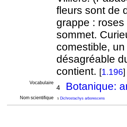
fleurs sont de
grappe : roses 
sommet. Curieux
comestible, un
désagréable du 
contient.
[
1.196
]
Vocabulaire
Botanique: a
4
Nom scientifique
Dichrostachys arborescens
5