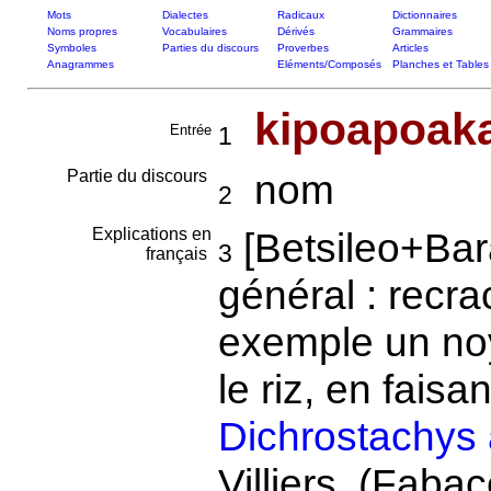
Mots
Dialectes
Radicaux
Dictionnaires
Noms propres
Vocabulaires
Dérivés
Grammaires
Symboles
Parties du discours
Proverbes
Articles
Anagrammes
Eléments/Composés
Planches et Tables
kipoapoak
Entrée
1
Partie du discours
nom
2
Explications en
[Betsileo+Bara
3
français
général : recr
exemple un no
le riz, en faisa
Dichrostachys
Villiers. (Fabac