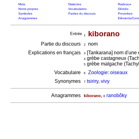
Mots
Dialectes
Radicaux
Noms propres
Vocabulaires
Dérivés
Symboles
Parties du discours
Proverbes
Anagrammes
Eléments/Com
kiborano
Entrée
1
Partie du discours
nom
2
Explications en français
[Tankarana] nom d'une 
3
grèbe castagneux (Tachy
4
grèbe malgache (Tachyb
5
Vocabulaire
Zoologie: oiseaux
6
Synonymes
tsiriry
,
vivy
7
Anagrammes
,
ranobôky
kiborano
8