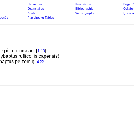
Dictionnaires
Illustrations
Page d'
Grammaires
Bibliographie
Collabo
Articles
Webliographie
Questi
posés
Planches et Tables
espèce d'oiseau.
[
1.19
]
baptus rufficollis capensis)
aptus pelzelnii)
[
4.22
]