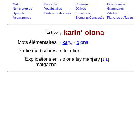
Mots
Dialectes
Radicaux
Dictionnaires
Noms propres
Vocabulaires
Dérivés
Grammaires
Symboles
Parties du discours
Proverbes
Articles
Anagrammes
Eléments/Composés
Planches et Tables
karin' olona
Entrée
1
Mots élémentaires
ka
ry
,
o
lona
2
3
Partie du discours
locution
4
Explications en
olona tsy manjary
[
1.1
]
5
malgache