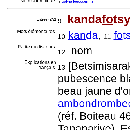
Nom scientifique
Salvia leucodermis
8
kanda
fo
ts
Entrée (2/2)
9
Mots élémentaires
kan
da
,
fo
t
10
11
Partie du discours
nom
12
Explications en
[Betsimisarak
13
français
pubescence bla
beau jaune d'o
ambondrombe
(réf. Boiteau 4
Tananarive). E