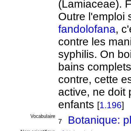
(Lamiaceae). F
Outre l'emplo
fandolofana
, c
contre les man
syphilis. On boi
bains complets
contre, cette 
active, ne doit
enfants
[
1.196
]
Vocabulaire
Botanique: p
7