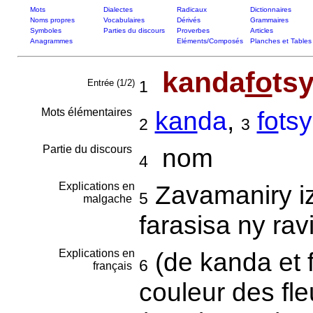
Mots
Dialectes
Radicaux
Dictionnaires
Noms propres
Vocabulaires
Dérivés
Grammaires
Symboles
Parties du discours
Proverbes
Articles
Anagrammes
Eléments/Composés
Planches et Tables
kanda
fo
ts
Entrée (1/2)
1
Mots élémentaires
kan
da
,
fo
tsy
2
3
Partie du discours
nom
4
Explications en
Zavamaniry iz
5
malgache
farasisa ny ra
Explications en
(de kanda et fo
6
français
couleur des fle