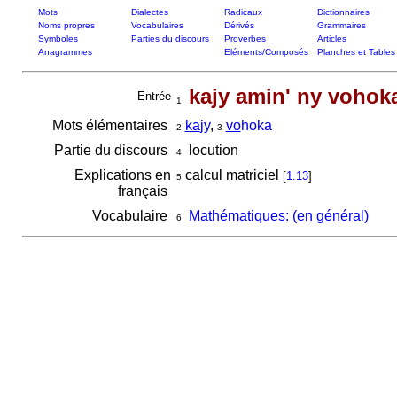
Mots
Dialectes
Radicaux
Dictionnaires
Noms propres
Vocabulaires
Dérivés
Grammaires
Symboles
Parties du discours
Proverbes
Articles
Anagrammes
Eléments/Composés
Planches et Tables
kajy amin' ny vohok
Entrée
1
Mots élémentaires
ka
jy
,
vo
hoka
2
3
Partie du discours
locution
4
Explications en
calcul matriciel
[
1.13
]
5
français
Vocabulaire
Mathématiques: (en général)
6