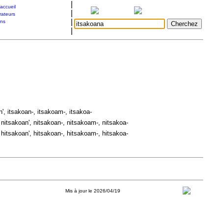
|
accueil
|
rateurs
|
ons
|
', itsakoan-, itsakoam-, itsakoa-
nitsakoan', nitsakoan-, nitsakoam-, nitsakoa-
hitsakoan', hitsakoan-, hitsakoam-, hitsakoa-
Mis à jour le 2026/04/19