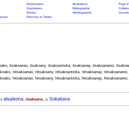
Dictionnaires
Illustrations
Page d'
Grammaires
Bibliographie
Collabo
Articles
Webliographie
Questi
posés
Planches et Tables
koako, itsakoanao, itsakoany, itsakoantsika, itsakoanay, itsakoanareo, itsakoan
akoako, nitsakoanao, nitsakoany, nitsakoantsika, nitsakoanay, nitsakoanareo, 
akoako, hitsakoanao, hitsakoany, hitsakoantsika, hitsakoanay, hitsakoanareo, 
atsaikona
,
,
Sokatiana
itsakoana
10
11