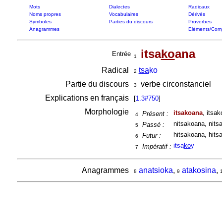
Mots
Dialectes
Radicaux
Noms propres
Vocabulaires
Dérivés
Symboles
Parties du discours
Proverbes
Anagrammes
Eléments/Com
itsa
ko
ana
Entrée
1
Radical
tsa
ko
2
Partie du discours
verbe circonstanciel
3
Explications en français
[
1.3#750
]
Morphologie
itsakoana
, itsa
Présent :
4
nitsakoana, nits
Passé :
5
hitsakoana, hits
Futur :
6
itsa
ko
y
Impératif :
7
Anagrammes
anatsioka
,
atakosina
,
8
9