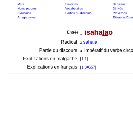
Mots
Dialectes
Radicaux
Noms propres
Vocabulaires
Dérivés
Symboles
Parties du discours
Proverbes
Anagrammes
Eléments/Com
isaha
la
o
Entrée
1
Radical
sahala
2
Partie du discours
impératif du verbe circ
3
Explications en malgache
[
1.1
]
Explications en français
[
1.3#557
]