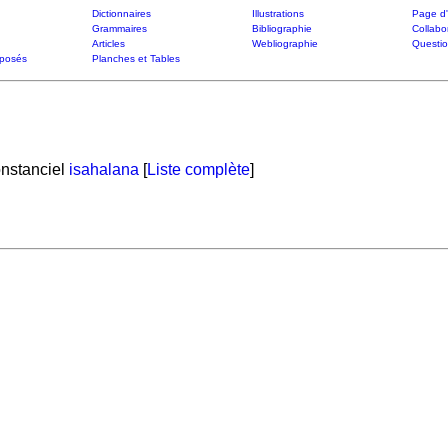
Dictionnaires
Illustrations
Page d'
Grammaires
Bibliographie
Collabo
Articles
Webliographie
Questi
posés
Planches et Tables
onstanciel
isahalana
[
Liste complète
]