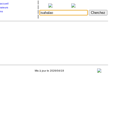
|
accueil
|
rateurs
|
ons
|
Mis à jour le 2026/04/19