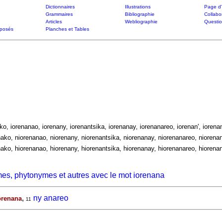
Dictionnaires
Illustrations
Page d'
Grammaires
Bibliographie
Collabo
Articles
Webliographie
Questi
posés
Planches et Tables
ako, iorenanao, iorenany, iorenantsika, iorenanay, iorenanareo, iorenan', iorenan
ako, niorenanao, niorenany, niorenantsika, niorenanay, niorenanareo, niorenan'
ako, hiorenanao, hiorenany, hiorenantsika, hiorenanay, hiorenanareo, hiorenan'
es, phytonymes et autres avec le mot iorenana
,
ny anareo
orenana
11