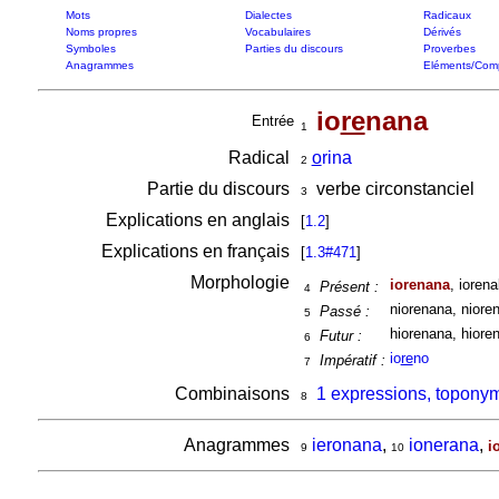
Mots
Dialectes
Radicaux
Noms propres
Vocabulaires
Dérivés
Symboles
Parties du discours
Proverbes
Anagrammes
Eléments/Com
io
re
nana
Entrée
1
Radical
o
rina
2
Partie du discours
verbe circonstanciel
3
Explications en anglais
[
1.2
]
Explications en français
[
1.3#471
]
Morphologie
iorenana
, ioren
Présent :
4
niorenana, nioren
Passé :
5
hiorenana, hioren
Futur :
6
io
re
no
Impératif :
7
Combinaisons
1 expressions, toponym
8
Anagrammes
ieronana
,
ionerana
,
i
9
10