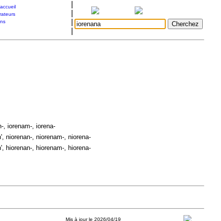
|
accueil
|
rateurs
|
ons
|
-, iorenam-, iorena-
, niorenan-, niorenam-, niorena-
, hiorenan-, hiorenam-, hiorena-
Mis à jour le 2026/04/19