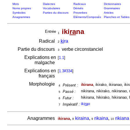
Mots
Dialectes
Radicaux
Dictionnaires
Noms propres
Vocabulaires
Dérivés
Grammaires
Symboles
Parties du discours
Proverbes
Articles
Anagrammes
Eléments/Composés
Planches et Tables
iki
ra
na
Entrée
1
Radical
ki
ra
2
Partie du discours
verbe circonstanciel
3
Explications en
[
1.1
]
malgache
Explications en
[
1.3#334
]
français
Morphologie
ikirana
, ikirako, ikiranao, ikir
Présent :
4
nikirana, nikirako, nikiranao, n
Passé :
5
hikirana, hikirako, hikiranao, h
Futur :
6
iki
ra
o
Impératif :
7
Anagrammes
,
kiraina
,
rikaina
,
rikiana
ikirana
8
9
10