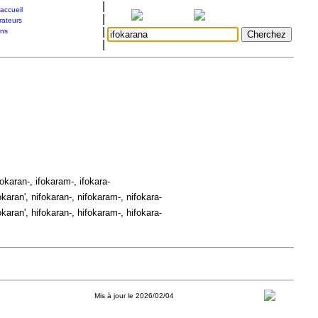
|
accueil
|
rateurs
|
ons
|
fokaran-, ifokaram-, ifokara-
karan', nifokaran-, nifokaram-, nifokara-
karan', hifokaran-, hifokaram-, hifokara-
Mis à jour le 2026/02/04