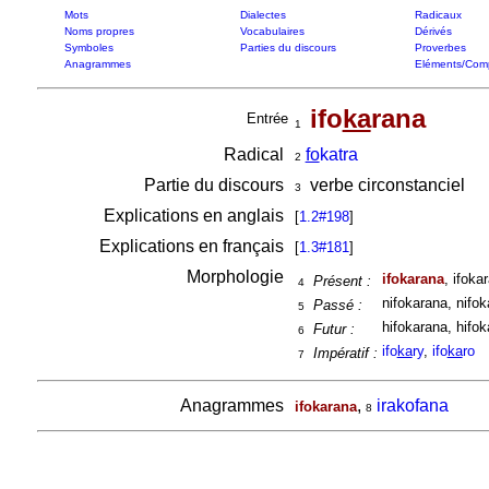
Mots
Dialectes
Radicaux
Noms propres
Vocabulaires
Dérivés
Symboles
Parties du discours
Proverbes
Anagrammes
Eléments/Com
ifo
ka
rana
Entrée
1
Radical
fo
katra
2
Partie du discours
verbe circonstanciel
3
Explications en anglais
[
1.2#198
]
Explications en français
[
1.3#181
]
Morphologie
ifokarana
, ifoka
Présent :
4
nifokarana, nifok
Passé :
5
hifokarana, hifok
Futur :
6
ifo
ka
ry
,
ifo
ka
ro
Impératif :
7
Anagrammes
,
irakofana
ifokarana
8