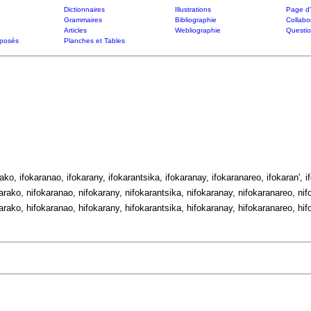
Dictionnaires
Illustrations
Page d'
Grammaires
Bibliographie
Collabo
Articles
Webliographie
Questi
posés
Planches et Tables
rako, ifokaranao, ifokarany, ifokarantsika, ifokaranay, ifokaranareo, ifokaran', i
arako, nifokaranao, nifokarany, nifokarantsika, nifokaranay, nifokaranareo, nifo
arako, hifokaranao, hifokarany, hifokarantsika, hifokaranay, hifokaranareo, hifo