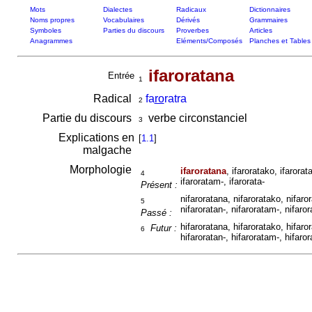
Mots
Dialectes
Radicaux
Dictionnaires
Noms propres
Vocabulaires
Dérivés
Grammaires
Symboles
Parties du discours
Proverbes
Articles
Anagrammes
Eléments/Composés
Planches et Tables
ifaroratana
Entrée
1
Radical
fa
ro
ratra
2
Partie du discours
verbe circonstanciel
3
Explications en
[
1.1
]
malgache
Morphologie
ifaroratana
, ifaroratako, ifarorat
4
ifaroratam-, ifarorata-
Présent :
nifaroratana, nifaroratako, nifaro
5
nifaroratan-, nifaroratam-, nifaror
Passé :
hifaroratana, hifaroratako, hifaro
Futur :
6
hifaroratan-, hifaroratam-, hifaror