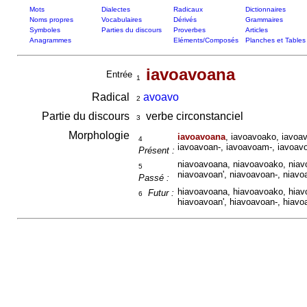
Mots
Dialectes
Radicaux
Dictionnaires
Noms propres
Vocabulaires
Dérivés
Grammaires
Symboles
Parties du discours
Proverbes
Articles
Anagrammes
Eléments/Composés
Planches et Tables
iavoavoana
Entrée
1
Radical
avoavo
2
Partie du discours
verbe circonstanciel
3
Morphologie
iavoavoana
, iavoavoako, iavoa
4
iavoavoan-, iavoavoam-, iavoav
Présent :
niavoavoana, niavoavoako, niav
5
niavoavoan', niavoavoan-, niavo
Passé :
hiavoavoana, hiavoavoako, hiav
Futur :
6
hiavoavoan', hiavoavoan-, hiavo