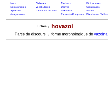
Mots
Dialectes
Radicaux
Dictionnaires
Noms propres
Vocabulaires
Dérivés
Grammaires
Symboles
Parties du discours
Proverbes
Articles
Anagrammes
Eléments/Composés
Planches et Tables
hovazoi
Entrée
1
Partie du discours
forme morphologique de
vazoina
2