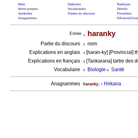
Mots
Dialectes
Radicaux
Noms propres
Vocabulaires
Dérivés
Symboles
Parties du discours
Proverbes
Anagrammes
Eléments/Com
haranky
Entrée
1
Partie du discours
nom
2
Explications en anglais
[haran-ky] [Provincial] 
3
Explications en français
[Tankarana] tartre des de
4
Vocabulaire
Biologie
Santé
5
6
Anagrammes
,
Hirkana
haranky
7