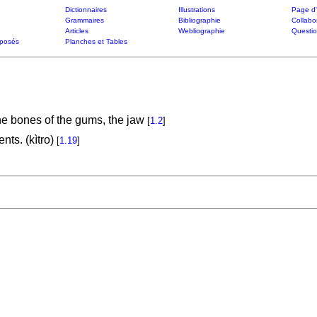
Dictionnaires
Illustrations
Page d'
Grammaires
Bibliographie
Collabo
Articles
Webliographie
Questi
posés
Planches et Tables
the bones of the gums, the jaw
[
1.2
]
nts. (kìtro)
[
1.19
]