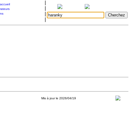
|
accueil
|
rateurs
|
ons
|
Mis à jour le 2026/04/19