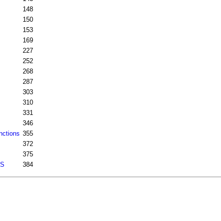
148
150
153
169
227
252
268
287
303
310
331
346
nctions
355
372
375
S
384