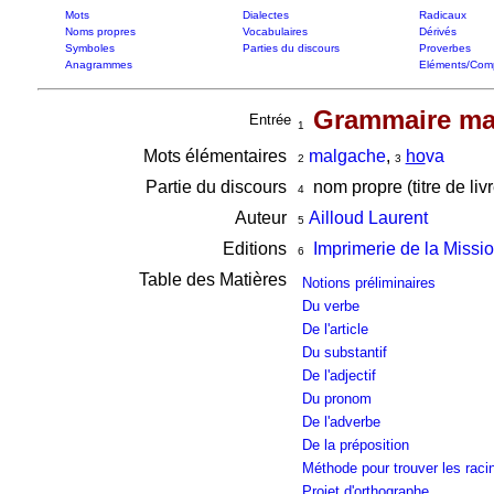
Mots
Dialectes
Radicaux
Noms propres
Vocabulaires
Dérivés
Symboles
Parties du discours
Proverbes
Anagrammes
Eléments/Com
Grammaire ma
Entrée
1
Mots élémentaires
malgache
,
ho
va
2
3
Partie du discours
nom propre (titre de livr
4
Auteur
Ailloud Laurent
5
Editions
Imprimerie de la Missi
6
Table des Matières
Notions préliminaires
Du verbe
De l'article
Du substantif
De l'adjectif
Du pronom
De l'adverbe
De la préposition
Méthode pour trouver les raci
Projet d'orthographe