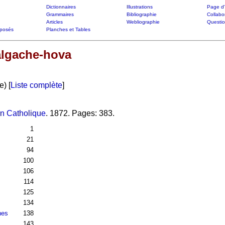
Dictionnaires
Illustrations
Page d'
Grammaires
Bibliographie
Collabo
Articles
Webliographie
Questi
posés
Planches et Tables
lgache-hova
e) [
Liste complète
]
on Catholique
. 1872. Pages: 383.
1
21
94
100
106
114
125
134
nes
138
143