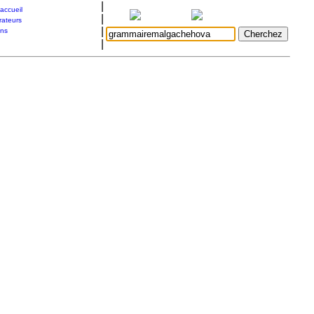
|
accueil
|
rateurs
|
ons
|