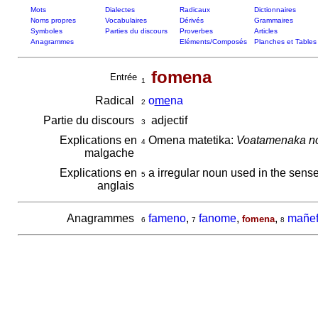
Mots
Dialectes
Radicaux
Dictionnaires
Noms propres
Vocabulaires
Dérivés
Grammaires
Symboles
Parties du discours
Proverbes
Articles
Anagrammes
Eléments/Composés
Planches et Tables
fomena
Entrée
1
Radical
o
me
na
2
Partie du discours
adjectif
3
Explications en
Omena matetika:
Voatamenaka no
4
malgache
Explications en
a irregular noun used in the sense 
5
anglais
Anagrammes
fameno
,
fanome
,
,
mañe
fomena
6
7
8