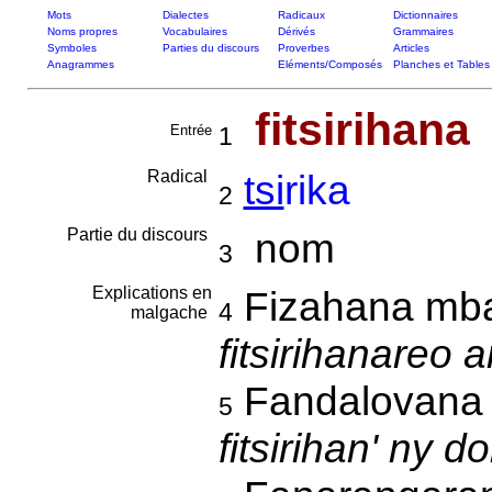
Mots
Dialectes
Radicaux
Dictionnaires
Noms propres
Vocabulaires
Dérivés
Grammaires
Symboles
Parties du discours
Proverbes
Articles
Anagrammes
Eléments/Composés
Planches et Tables
fitsirihana
Entrée
1
Radical
tsi
rika
2
Partie du discours
nom
3
Explications en
Fizahana mba
4
malgache
fitsirihanareo 
Fandalovana 
5
fitsirihan' ny 