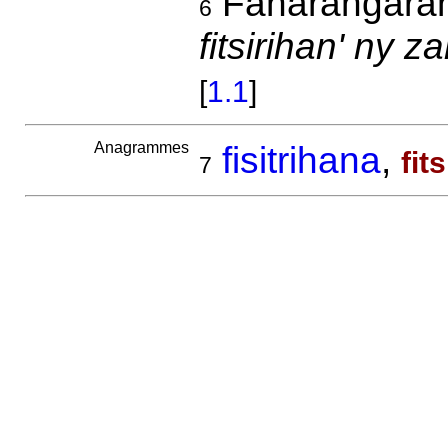
Fanarangara
6
fitsirihan' ny
[
1.1
]
Anagrammes
fisitrihana
,
fit
7